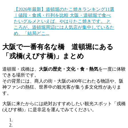
【2026年最新】道頓堀のたこ焼きランキング11選
｜値段・食感・行列を比較
大阪・道頓堀で食べ
たいグルメといえば、やはりたこ焼きです。 と
ころが、道頓堀周辺には人気店が集中しているた
め、「結局どこ...
大阪で一番有名な橋 道頓堀にある
「戎橋(えびす橋)」まとめ
道頓堀・戎橋は、
大阪の歴史・文化・食・熱気
を一度に体験
できる場所です。
その背景には、商人の街・大阪の400年にわたる物語や、阪
神ファンの熱狂、世界中の観光客が集う多文化性がありま
す。
大阪に来たからには絶対おすすめしたい観光スポット「戎橋
(えびす橋)」に是非足を運んでみてください。