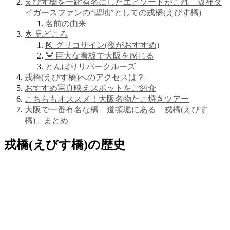
えびす橋を一躍有名にしたエピソードがこれ 阪神タ
イガースファンの“聖地”としての戎橋(えびす橋)
名前の由来
🌟 見どころ
🎽 グリコサイン(夜がおすすめ)
🦀 巨大な看板で大阪を感じる
とんぼりリバークルーズ
戎橋(えびす橋)へのアクセスは？
おすすめ写真映えスポットをご紹介
こちらもオススメ！大阪名物たこ焼きツアー
大阪で一番有名な橋 道頓堀にある「戎橋(えびす
橋)」まとめ
戎橋(えびす橋)の歴史