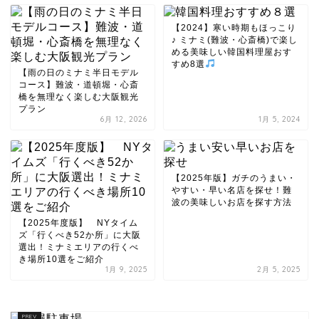
【2024】寒い時期もほっこり
♪ ミナミ(難波・心斎橋)で楽し
める美味しい韓国料理屋おす
すめ8選
【雨の日のミナミ半日モデル
コース】難波・道頓堀・心斎
橋を無理なく楽しむ大阪観光
プラン
6月 12, 2026
1月 5, 2024
【2025年版】ガチのうまい・
やすい・早い名店を探せ！難
波の美味しいお店を探す方法
【2025年度版】 NYタイム
ズ「行くべき52か所」に大阪
選出！ミナミエリアの行くべ
き場所10選をご紹介
1月 9, 2025
2月 5, 2025