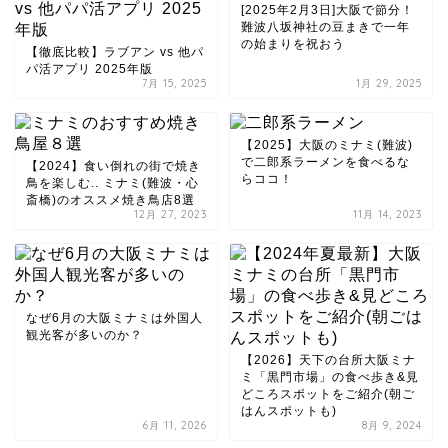
[2025年2月3日]大阪で節分！
難波八坂神社の豆まきで一年
の始まりを祝おう
【徹底比較】ラブアン vs 他パ
パ活アプリ 2025年版
7月 15, 2025
1月 29, 2025
【2025】大阪のミナミ(難波)
で二郎系ラーメンを食べるな
【2024】食い倒れの街で焼き
らココ！
鳥を楽しむ.. ミナミ(難波・心
斎橋)のオススメ焼き鳥店8選
12月 27, 2023
11月 14, 2023
なぜ6月の大阪ミナミは外国人
観光客が多いのか？
【2026】天下の台所大阪ミナ
ミ「黒門市場」の食べ歩き&見
どころスポットをご紹介(朝ご
はんスポットも)
6月 11, 2026
8月 9, 2024