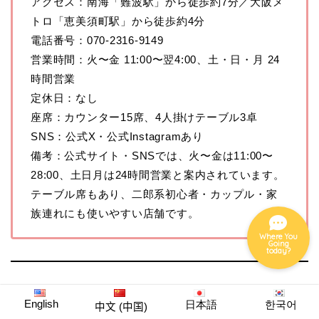
アクセス：南海「難波駅」から徒歩約7分／大阪メ
トロ「恵美須町駅」から徒歩約4分
電話番号：070-2316-9149
グルメ
営業時間：火〜金 11:00〜翌4:00、土・日・月 24
時間営業
ホテル
定休日：なし
座席：カウンター15席、4人掛けテーブル3卓
SNS：公式X・公式Instagramあり
ナイト
備考：公式サイト・SNSでは、火〜金は11:00〜
28:00、土日月は24時間営業と案内されています。
イベント
テーブル席もあり、二郎系初心者・カップル・家
族連れにも使いやすい店舗です。
Where You
Going
today?
7. ラーメン荘 歴史を刻め 日本橋店｜
English
日本語
한국어
中文 (中国)
行列覚悟でも食べたい関西二郎系の本