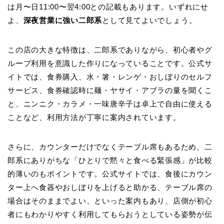
は月〜日11:00〜翌4:00との記載もあります。いずれにせ
よ、
深夜営業に強い二郎系
として見てよいでしょう。
この店の大きな特徴は、二郎系でありながら、初心者やグ
ループ利用を意識した作りになっていることです。公式サ
イトでは、食券購入、水・箸・レンゲ・おしぼりのセルフ
サービス、食券確認時に麺・ヤサイ・アブラの量を聞くこ
と、ニンニク・カラメ・一味唐辛子は卓上で自由に使える
ことなど、利用方法が丁寧に案内されています。
さらに、カウンターだけでなくテーブル席もあるため、二
郎系にありがちな「ひとりで黙々と食べる緊張感」が比較
的薄いのもポイントです。公式サイトでは、食後にカウン
ター上へ食器やおしぼりを上げると助かる、テーブル席の
場合はそのままでよい、といった案内もあり、店側が初心
者にもわかりやすく利用してもらおうとしている姿勢が伝