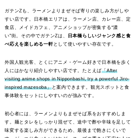
ガテンZも、ラーメンよりまぜそば寄りの楽しみ方がしや
すい店です。日本橋エリアは、ラーメン店、カレー店、定
食店、メイドカフェ、アニメショップが密集する“濃
い”街。その中でガテンZは、
日本橋らしいジャンク感と食
べ応えを楽しめる一軒
として使いやすい存在です。
外国人観光客、とくにアニメ・ゲーム好きで日本橋を歩く
人にはかなり紹介しやすい店です。たとえば
「After
visiting anime shops in Nipponbashi, try a powerful Jiro-
inspired mazesoba」
と案内できます。観光スポットと食
事体験をセットにしやすいのが強みです。
初心者には、ラーメンよりもまぜそば系をおすすめしま
す。麺とタレをしっかり混ぜて、途中で酢や辛味を足して
味変する楽しみ方ができるため、最後まで飽きにくいで