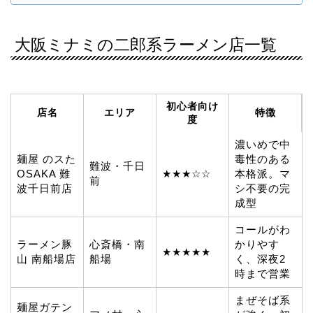
大阪ミナミの二郎系ラーメン店一覧
初心者向け
店名
エリア
特徴
度
濃いめで中
麺屋 のスた
毒性のある
難波・千日
OSAKA 難
★★★☆☆
本格派。マ
前
波千日前店
シ不要の完
成型
コールがわ
ラーメン豚
心斎橋・南
かりやす
★★★★★
山 南船場店
船場
く、深夜2
時まで営業
まぜそば系
麺屋ガテン