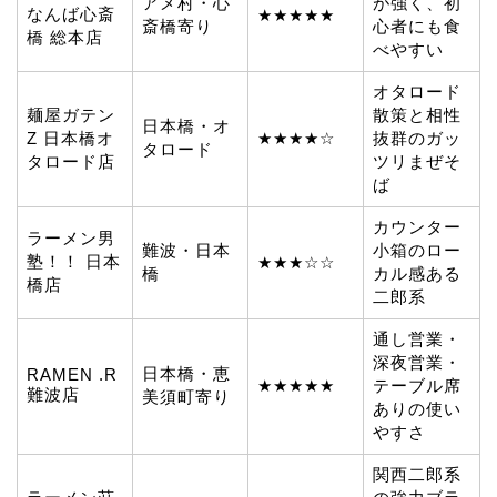
アメ村・心
が強く、初
なんば心斎
★★★★★
斎橋寄り
心者にも食
橋 総本店
べやすい
オタロード
麺屋ガテン
散策と相性
日本橋・オ
Z 日本橋オ
★★★★☆
抜群のガッ
タロード
タロード店
ツリまぜそ
ば
カウンター
ラーメン男
難波・日本
小箱のロー
塾！！ 日本
★★★☆☆
橋
カル感ある
橋店
二郎系
通し営業・
深夜営業・
日本橋・恵
RAMEN .R
★★★★★
テーブル席
難波店
美須町寄り
ありの使い
やすさ
関西二郎系