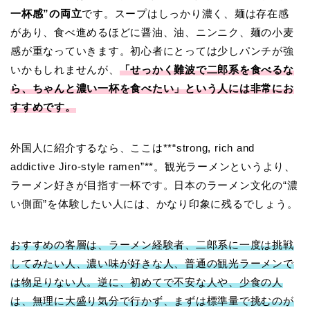
一杯感”の両立
です。スープはしっかり濃く、麺は存在感
があり、食べ進めるほどに醤油、油、ニンニク、麺の小麦
感が重なっていきます。初心者にとっては少しパンチが強
いかもしれませんが、
「せっかく難波で二郎系を食べるな
ら、ちゃんと濃い一杯を食べたい」という人には非常にお
すすめです。
外国人に紹介するなら、ここは**“strong, rich and
addictive Jiro-style ramen”**。観光ラーメンというより、
ラーメン好きが目指す一杯です。日本のラーメン文化の“濃
い側面”を体験したい人には、かなり印象に残るでしょう。
おすすめの客層は、ラーメン経験者、二郎系に一度は挑戦
してみたい人、濃い味が好きな人、普通の観光ラーメンで
は物足りない人。逆に、初めてで不安な人や、少食の人
は、無理に大盛り気分で行かず、まずは標準量で挑むのが