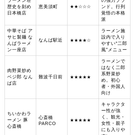
ラーメン荘
の強力ブラ
歴史を刻め
恵美須町
★★☆☆☆
ンド。行列
日本橋店
覚悟の本格
派
中華そば ア
ラーメン施
サヒ製麺 な
設内で入り
なんば駅近
★★★★☆
んばラーメ
やすい“二郎
ン一座店
風”メニュー
ラーメンで
はなく二郎
肉野菜炒め
系野菜炒
ベジ郎 なん
難波千日前
★★★★★
め。初心
ば店
者・外国人
向け
キャラクタ
ー性が強
ちいかわラ
く、観光・
心斎橋
ーメン 豚
★★★★★
女性・親子
PARCO
心斎橋
にも入りや