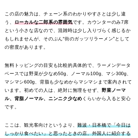
この店の魅力は、チェーン系のわかりやすさとは少し違
う、
ローカルな二郎系の雰囲気
です。カウンターのみ7席
という小さな店なので、混雑時は少し入りづらく感じるか
もしれませんが、そのぶん“街のガッツリラーメン”として
の密度があります。
無料トッピングの目安も比較的具体的で、ラーメンデータ
ベースでは野菜が少なめ50g、ノーマル100g、マシ300g、
マシマシ600g、背脂も少なめからマシマシまで案内されて
います。初めての人は、絶対に無理をせず、
野菜ノーマ
ル、背脂ノーマル、ニンニク少なめ
くらいから入ると安心
です。
ここは、観光客向けというより、
難波・日本橋で「今日は
しっかり食べたい」と思ったときの店。外国人に紹介する