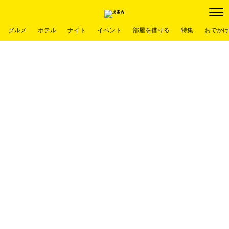
グルメ
ホテル
ナイト
イベント
部屋を借りる
特集
おでかけ