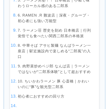
5. ラーメン男塾！！ 日本橋店｜小箱で味
わうローカル感のある二郎系
6. RAMEN .R 難波店｜深夜・グループ・
初心者にも強い万能型
7. ラーメン荘 歴史を刻め 日本橋店｜行列
覚悟でも食べたい関西二郎系の本格派
8. 中華そば アサヒ製麺 なんばラーメン一
座店｜駅近施設内で楽しめる“二郎風”の入
口
9. 肉野菜炒めベジ郎 なんば店｜ラーメン
ではないが“二郎系体験”として超おすすめ
10. ちいかわラーメン 豚 心斎橋｜かわい
いのに“豚”な観光型二郎系
初心者におすすめの回り方