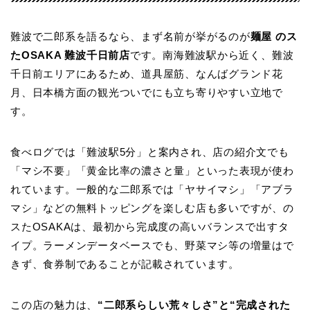
難波で二郎系を語るなら、まず名前が挙がるのが
麺屋 のス
たOSAKA 難波千日前店
です。南海難波駅から近く、難波
千日前エリアにあるため、道具屋筋、なんばグランド花
月、日本橋方面の観光ついでにも立ち寄りやすい立地で
す。
食べログでは「難波駅5分」と案内され、店の紹介文でも
「マシ不要」「黄金比率の濃さと量」といった表現が使わ
れています。一般的な二郎系では「ヤサイマシ」「アブラ
マシ」などの無料トッピングを楽しむ店も多いですが、の
スたOSAKAは、最初から完成度の高いバランスで出すタ
イプ。ラーメンデータベースでも、野菜マシ等の増量はで
きず、食券制であることが記載されています。
この店の魅力は、
“二郎系らしい荒々しさ”と“完成された