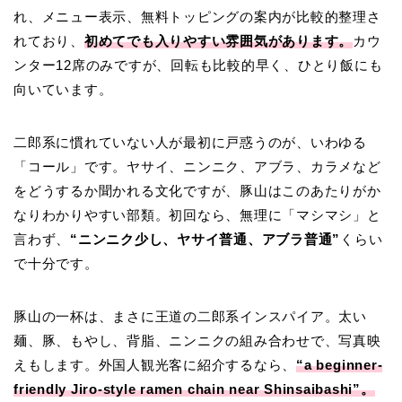
れ、メニュー表示、無料トッピングの案内が比較的整理さ
れており、
初めてでも入りやすい雰囲気があります。
カウ
ンター12席のみですが、回転も比較的早く、ひとり飯にも
向いています。
二郎系に慣れていない人が最初に戸惑うのが、いわゆる
「コール」です。ヤサイ、ニンニク、アブラ、カラメなど
をどうするか聞かれる文化ですが、豚山はこのあたりがか
なりわかりやすい部類。初回なら、無理に「マシマシ」と
言わず、
“ニンニク少し、ヤサイ普通、アブラ普通”
くらい
で十分です。
豚山の一杯は、まさに王道の二郎系インスパイア。太い
麺、豚、もやし、背脂、ニンニクの組み合わせで、写真映
えもします。外国人観光客に紹介するなら、
“a beginner-
friendly Jiro-style ramen chain near Shinsaibashi”。