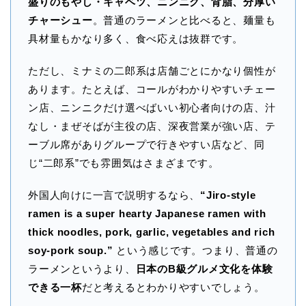
盛りのもやし・キャベツ、ニンニク、背脂、分厚い
チャーシュー
。普通のラーメンと比べると、麺量も
具材量もかなり多く、食べ応えは抜群です。
ただし、ミナミの二郎系は店舗ごとにかなり個性が
あります。たとえば、コールがわかりやすいチェー
ン店、ニンニクだけ選べばいい初心者向けの店、汁
なし・まぜそばが主役の店、深夜営業が強い店、テ
ーブル席がありグループで行きやすい店など、同
じ“二郎系”でも雰囲気はさまざまです。
外国人向けに一言で説明するなら、
“Jiro-style
ramen is a super hearty Japanese ramen with
thick noodles, pork, garlic, vegetables and rich
soy-pork soup.”
という感じです。つまり、普通の
ラーメンというより、
日本のB級グルメ文化を体験
できる一杯
だと考えるとわかりやすいでしょう。