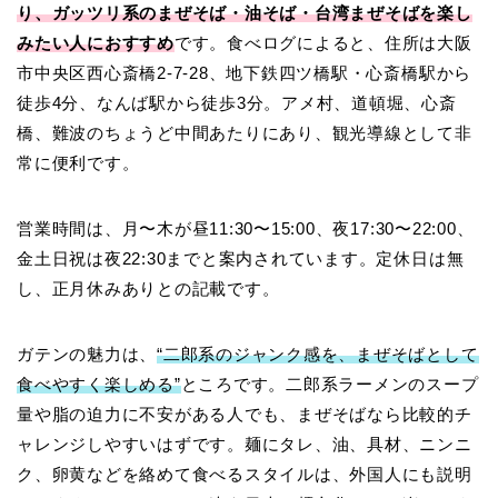
り、ガッツリ系のまぜそば・油そば・台湾まぜそばを楽し
みたい人におすすめ
です。食べログによると、住所は大阪
市中央区西心斎橋2-7-28、地下鉄四ツ橋駅・心斎橋駅から
徒歩4分、なんば駅から徒歩3分。アメ村、道頓堀、心斎
橋、難波のちょうど中間あたりにあり、観光導線として非
常に便利です。
営業時間は、月〜木が昼11:30〜15:00、夜17:30〜22:00、
金土日祝は夜22:30までと案内されています。定休日は無
し、正月休みありとの記載です。
ガテンの魅力は、
“二郎系のジャンク感を、まぜそばとして
食べやすく楽しめる”
ところです。二郎系ラーメンのスープ
量や脂の迫力に不安がある人でも、まぜそばなら比較的チ
ャレンジしやすいはずです。麺にタレ、油、具材、ニンニ
ク、卵黄などを絡めて食べるスタイルは、外国人にも説明