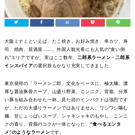
大阪ミナミといえば、たこ焼き、お好み焼き、串カツ、寿
司、焼肉、居酒屋……。外国人観光客にも人気の“食い倒
れ”エリアですが、実はここ数年、
二郎系ラーメン・二郎系
インスパイア
の選択肢もかなり充実してきました。
東京発祥の「ラーメン二郎」文化をベースに、極太麺、濃
厚な醤油豚骨スープ、山盛り野菜、ニンニク、背脂、分厚
い豚を組み合わせた一杯。見た目のインパクトは強烈です
が、ただの大盛りラーメンではありません。ワシワシ噛む
麺、甘じょっぱいスープ、シャキシャキのもやし、ニンニ
クの香り、背脂のコクが一体となった、
“食べるエンタ
メ”のようなラーメン
です。