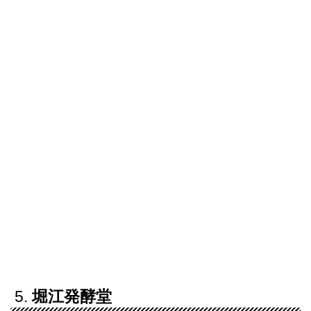
5.
堀江発酵堂