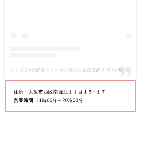
マクロビ×発酵食ヴィーガン対応の堀江発酵堂(@horie_hakkoudou)がシェアした投稿
住所：大阪市西区南堀江１丁目１５−１７
営業時間
: 11時00分～20時00分