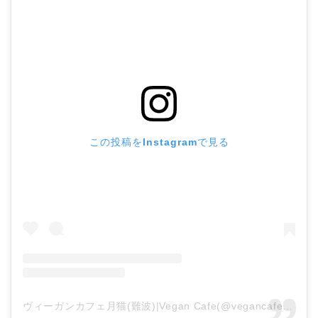
この投稿をInstagramで見る
ヴィーガンカフェ月猫(難波)|Vegan Cafe(@vegancafe_tsukineko)がシェアした投稿