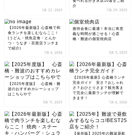
食べれるかき氷店10選をご紹
介
1月 22, 2025
7月 29, 2025
【2026年最新版】心斎橋で和
接待会食に最適！本当に有意
食ランチを楽しむならここ！
義な時間が過ごせる！心斎
(うどん・焼魚定食・とんか
橋・難波の個室焼肉店
つ・うなぎ・百貨店ランチま
で紹介)
7月 6, 2026
3月 5, 2025
【2026年最新】心斎橋ランチ
完全ガイド 安さ？おしゃれ
【2025年度版】 心斎橋・難
さ？おひとりさま？観光客ま
波のおすすめカレーショップ
で完全に最新ランチが理解で
はこちらやで
きます！
3月 11, 2025
7月 6, 2026
【保存版】2025年の難波昼飲