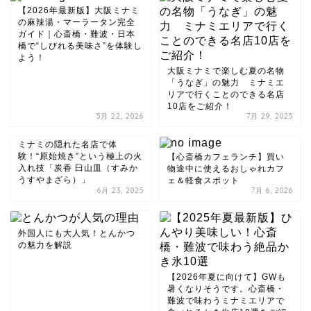
【2026年最新版】大阪ミナミ
の麻辣湯・マーラータン完全
ガイド｜心斎橋・難波・日本
橋で“しびれる美味さ”を体験し
よう！
大阪ミナミで楽しむ夏の名物
「うなぎ」の魅力 ミナミエ
リアで行くことのできる名店
10店をご紹介！
5月 22, 2026
7月 29, 2025
ミナミの隠れた名店で体
験！“原始焼き”という極上の火
【心斎橋カフェランチ】買い
入れ技「炭香 臼山皿（すみか
物途中に使えるおしゃれカフ
うすやまざら）」
ェ＆軽食スポット
6月 23, 2025
7月 6, 2026
外国人にも大人気！とんかつ
の魅力を解説
【2026年夏に向けて】GWも
暑くなりそうです。心斎橋・
難波で味わうミナミエリアで