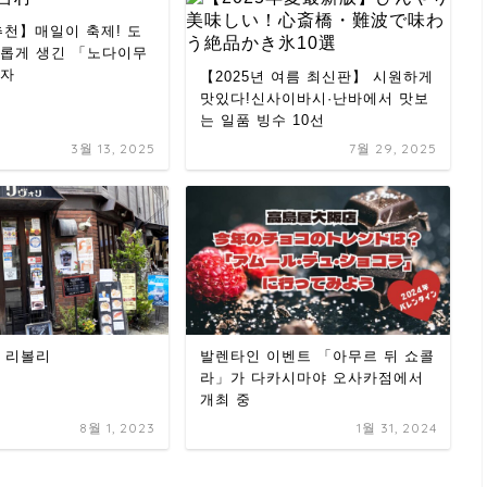
 추천】매일이 축제! 도
롭게 생긴 「노다이무
보자
【2025년 여름 최신판】 시원하게
맛있다!신사이바시·난바에서 맛보
는 일품 빙수 10선
3월 13, 2025
7월 29, 2025
 리볼리
발렌타인 이벤트 「아무르 뒤 쇼콜
라」가 다카시마야 오사카점에서
개최 중
8월 1, 2023
1월 31, 2024