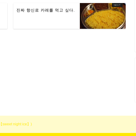
진짜 향신료 카레를 먹고 싶다.
et night ice】)