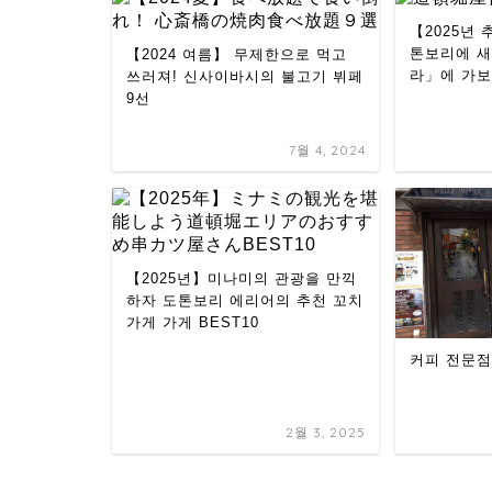
【2025년
톤보리에 새
【2024 여름】 무제한으로 먹고
라」에 가
쓰러져! 신사이바시의 불고기 뷔페
9선
7월 4, 2024
【2025년】미나미의 관광을 만끽
하자 도톤보리 에리어의 추천 꼬치
가게 가게 BEST10
커피 전문점
2월 3, 2025