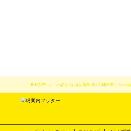
HOME
“저렴”밀크티점의 중국 최대수 MIXUE가 오사카
プライバシーポリシー
サイトマップ
メディア関係