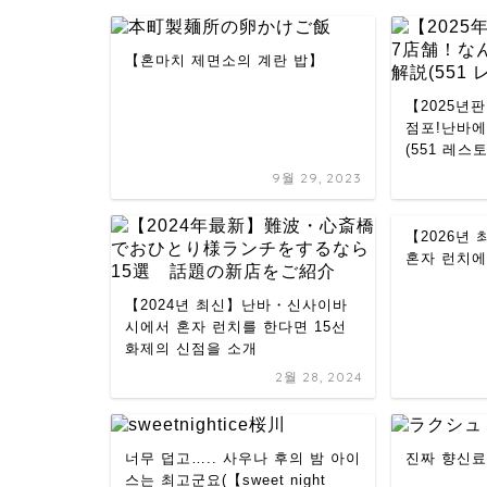
【혼마치 제면소의 계란 밥】
【2025년판
점포!난바에
(551 레스
9월 29, 2023
【2026년
혼자 런치에
【2024년 최신】난바・신사이바
시에서 혼자 런치를 한다면 15선
화제의 신점을 소개
2월 28, 2024
너무 덥고….. 사우나 후의 밤 아이
진짜 향신료
스는 최고군요(【sweet night