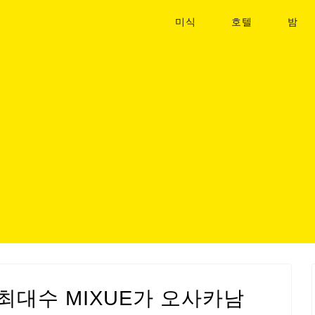
미식
호텔
밤
최대수 MIXUE가 오사카남