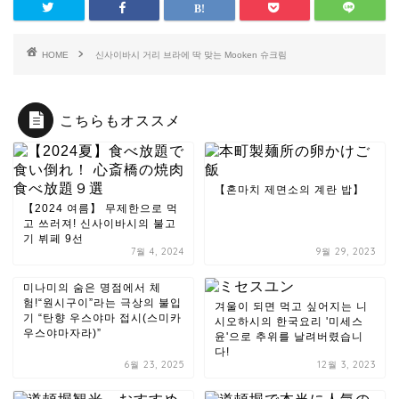
HOME
신사이바시 거리 브라에 딱 맞는 Mooken 슈크림
こちらもオススメ
【혼마치 제면소의 계란 밥】
【2024 여름】 무제한으로 먹
고 쓰러져! 신사이바시의 불고
기 뷔페 9선
7월 4, 2024
9월 29, 2023
미나미의 숨은 명점에서 체
험!“원시구이”라는 극상의 불입
겨울이 되면 먹고 싶어지는 니
기 “탄향 우스야마 접시(스미카
시오하시의 한국요리 '미세스
우스야마자라)”
윤'으로 추위를 날려버렸습니
다!
6월 23, 2025
12월 3, 2023