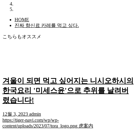
HOME
진짜 향신료 카레를 먹고 싶다.
こちらもオススメ
겨울이 되면 먹고 싶어지는 니시오하시의
한국요리 '미세스윤'으로 추위를 날려버
렸습니다!
12월 3, 2023
admin
https://tiger-navi.com/wp/wp-
content/uploads/2023/07/tora_logo.png
虎案内