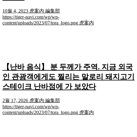
10월 4, 2023
虎案内 編集部
https://tiger-navi.com/wp/wp-
content/uploads/2023/07/tora_logo.png
虎案内
【난바 음식】 분 두께가 주역. 지금 외국
인 관광객에게도 찔리는 말로리 돼지고기
스테이크 난바점에 가 보았다
2월 17, 2026
虎案内 編集部
https://tiger-navi.com/wp/wp-
content/uploads/2023/07/tora_logo.png
虎案内