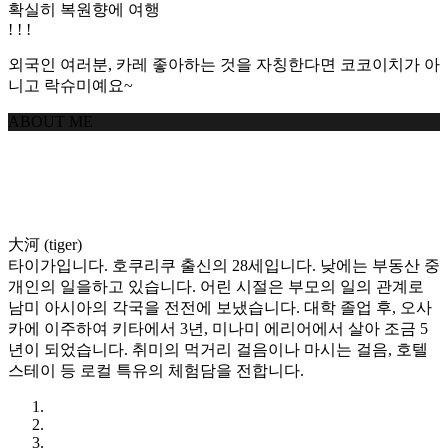
확실히 복원향에 여행
! ! !
외국인 여러분, 카레 좋아하는 것을 자칭한다면 코코이치가 아
니고 락슈미예요~
ABOUT ME
大河 (tiger)
타이가입니다. 호쿠리쿠 출신의 28세입니다. 낮에는 부동산 중
개인의 일을하고 있습니다. 어린 시절은 부모의 일의 관계로
남미 아시아의 각국을 전전에 보냈습니다. 대학 졸업 후, 오사
카에 이주하여 키타에서 3년, 미나미 에리어에서 살아 조금 5
년이 되었습니다. 취미의 먹거리 걸음이나 마시는 걸음, 호텔
스테이 등 로컬 특유의 체험담을 전합니다.