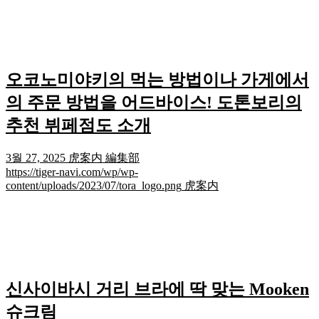
오코노미야키의 먹는 방법이나 가게에서
의 주문 방법을 어드바이스! 도톤보리의
추천 뷔페점도 소개
3월 27, 2025
虎案内 編集部
https://tiger-navi.com/wp/wp-
content/uploads/2023/07/tora_logo.png
虎案内
신사이바시 거리 브라에 딱 맞는 Mooken
슈크림