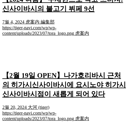
신사이바시의 불고기 뷔페 9선
7월 4, 2024
虎案内 編集部
https://tiger-navi.com/wp/wp-
content/uploads/2023/07/tora_logo.png
虎案内
【2월 19일 OPEN】나가호리바시 근처
의 히가시신사이바시에 요시노야 히가시
신사이바시점이 새롭게 되어 있다
2월 20, 2024
大河 (tiger)
https://tiger-navi.com/wp/wp-
content/uploads/2023/07/tora_logo.png
虎案内