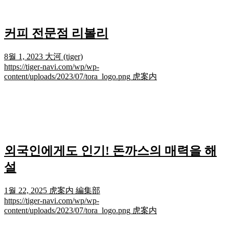
커피 전문점 리볼리
8월 1, 2023
大河 (tiger)
https://tiger-navi.com/wp/wp-
content/uploads/2023/07/tora_logo.png
虎案内
외국인에게도 인기! 돈까스의 매력을 해
설
1월 22, 2025
虎案内 編集部
https://tiger-navi.com/wp/wp-
content/uploads/2023/07/tora_logo.png
虎案内