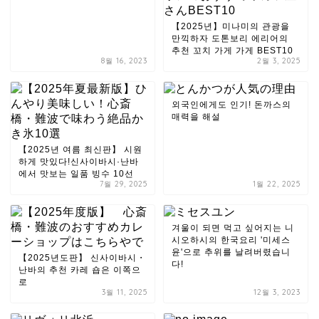
【2025년】미나미의 관광을
만끽하자 도톤보리 에리어의
추천 꼬치 가게 가게 BEST10
8월 16, 2023
2월 3, 2025
외국인에게도 인기! 돈까스의
매력을 해설
【2025년 여름 최신판】 시원
하게 맛있다!신사이바시·난바
에서 맛보는 일품 빙수 10선
7월 29, 2025
1월 22, 2025
겨울이 되면 먹고 싶어지는 니
시오하시의 한국요리 '미세스
윤'으로 추위를 날려버렸습니
【2025년도판】 신사이바시・
다!
난바의 추천 카레 숍은 이쪽으
로
3월 11, 2025
12월 3, 2023