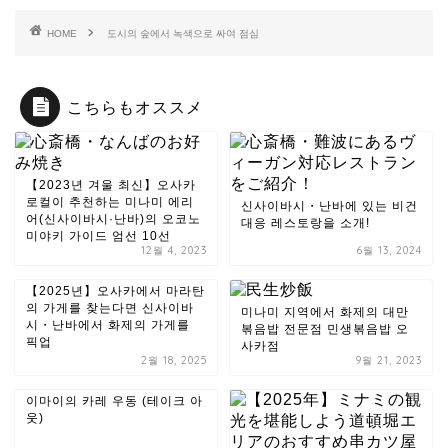
HOME
도시의 숲에서 녹색으로 싸여 점심
こちらもオススメ
【2023년 겨울 최신】오사카
로컬이 추천하는 미나미 에리
신사이바시・난바에 있는 비건
어(신사이바시·난바)의 오코노
대응 레스토랑을 소개!
미야키 가이드 엄선 10선
12월 4, 2023
6월 13, 2024
【2025년】오사카에서 마라탄
의 가게를 찾는다면 신사이바
미나미 지역에서 화제의 대만
시・난바에서 화제의 가게를
볶음밥 전문점 민생볶음밥 오
픽업
사카점
2월 18, 2025
9월 21, 2023
이마이의 카레 우동 (테이크 아
웃)