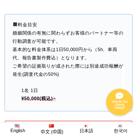
グルメ
料金目安
婚姻関係の有無に関わらずお客様のパートナー等の
行動調査が可能です。
ホテル
基本的な料金体系は1日50,000円から（5h、車両
代、報告書製作費込）となります。
ナイト
ご希望の証拠取りが成された際には別途成功報酬が
発生(調査代金の50%)
イベント
1名 1日
¥50,000(税込)~
Where You
Going
today?
English
日本語
한국어
中文 (中国)
店名：小西広大探偵事務所