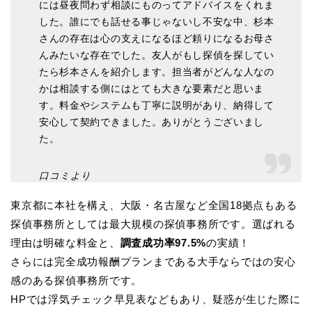
には昼夜問わず相談にものってアドバイスをくれま
した。誰にでも話せる事じゃないし不安な中、杉本
さんの存在は心の支えになるほど頼りになるお母さ
んみたいな存在でした。友人がもし探偵を探してい
たら杉本さんを紹介します。担当者がどんな人なの
かは相談する側にはとても大きな要素だと思いま
す。料金やシステムも丁寧に説明があり、納得して
安心して契約できました。ありがとうございまし
た。
口コミより
東京都に本社を構え、大阪・名古屋など全国18拠点もある
探偵事務所としては最大規模の探偵事務所です。選ばれる
理由は明確な料金と、
調査成功率97.5%
の実績！
さらには完全成功報酬プランまである大手ならではの安心
感のある探偵事務所です。
HPでは浮気チェック早見表などもあり、疑惑が生じた際に