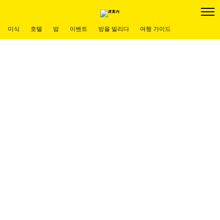
미식
호텔
밤
이벤트
방을 빌리다
여행 가이드