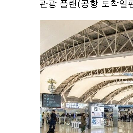
관광 플랜(공항 도착일편