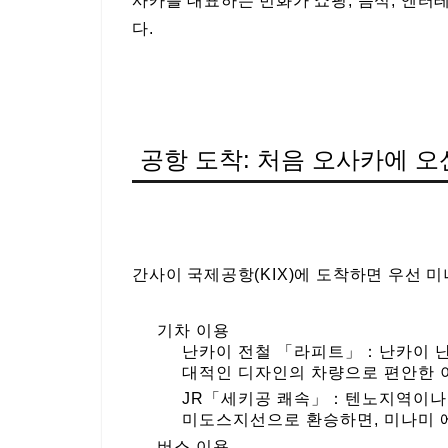
사카를 대표하는 번화가 쇼핑, 음식, 엔터
다.
공항 도착: 처음 오사카에 오
간사이 국제공항(KIX)에 도착하면 우선 
기차 이용
난카이 전철 「라피트」：난카이 난
대적인 디자인의 차량으로 편안한 이
JR「세키공 쾌속」：텐노지역이나
미도스지선으로 환승하면, 미나미 
버스 이용