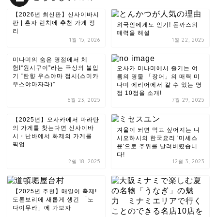
【2026년 최신판】신사이바시
판 | 혼자 런치에 추천 가게 정
외국인에게도 인기! 돈까스의
리
매력을 해설
1월 15, 2026
1월 22, 2025
미나미의 숨은 명점에서 체
험!“원시구이”라는 극상의 불입
오사카 미나미에서 즐기는 여
기 “탄향 우스야마 접시(스미카
름의 명물 「장어」의 매력 미
우스야마자라)”
나미 에리어에서 갈 수 있는 명
점 10점을 소개!
6월 23, 2025
7월 29, 2025
【2025년】오사카에서 마라탄
의 가게를 찾는다면 신사이바
겨울이 되면 먹고 싶어지는 니
시・난바에서 화제의 가게를
시오하시의 한국요리 '미세스
픽업
윤'으로 추위를 날려버렸습니
다!
2월 18, 2025
12월 3, 2023
【2025년 추천】매일이 축제!
도톤보리에 새롭게 생긴 「노
다이무라」에 가보자