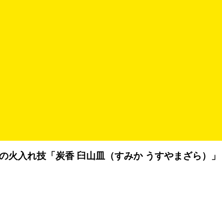
の火入れ技「炭香 臼山皿（すみか うすやまざら）」