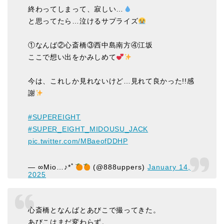
終わってしまって、寂しい…
と思ってたら…泣けるサプライズ
①なんば②心斎橋③西中島南方④江坂
ここで想い出をかみしめて
今は、これしか見れないけど…見れて良かった!!感
謝
#SUPEREIGHT
#SUPER_EIGHT_MIDOUSU_JACK
pic.twitter.com/MBaeofDDHP
— ∞Mio…♪*ﾟ
(@888uppers)
January 14,
2025
心斎橋となんばとあびこで撮ってきた。
あびこはまだ変わらず。