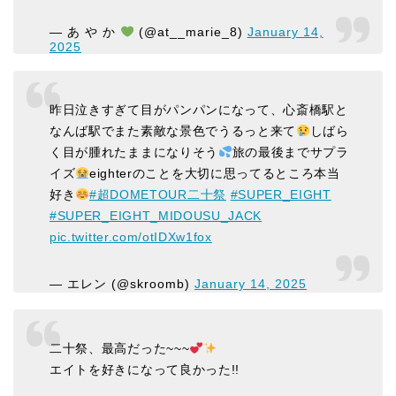
— あ や か
(@at__marie_8)
January 14,
2025
昨日泣きすぎて目がパンパンになって、心斎橋駅と
なんば駅でまた素敵な景色でうるっと来て
しばら
く目が腫れたままになりそう
旅の最後までサプラ
イズ
eighterのことを大切に思ってるところ本当
好き
#超DOMETOUR二十祭
#SUPER_EIGHT
#SUPER_EIGHT_MIDOUSU_JACK
pic.twitter.com/otIDXw1fox
— エレン (@skroomb)
January 14, 2025
二十祭、最高だった~~~
エイトを好きになって良かった!!