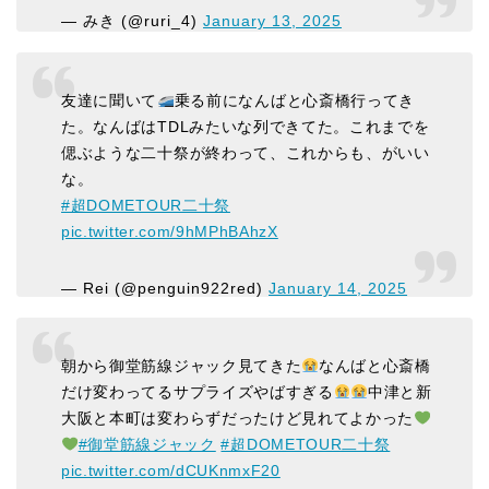
— みき (@ruri_4)
January 13, 2025
友達に聞いて
乗る前になんばと心斎橋行ってき
た。なんばはTDLみたいな列できてた。これまでを
偲ぶような二十祭が終わって、これからも、がいい
な。
#超DOMETOUR二十祭
pic.twitter.com/9hMPhBAhzX
— Rei (@penguin922red)
January 14, 2025
朝から御堂筋線ジャック見てきた
なんばと心斎橋
だけ変わってるサプライズやばすぎる
中津と新
大阪と本町は変わらずだったけど見れてよかった
#御堂筋線ジャック
#超DOMETOUR二十祭
pic.twitter.com/dCUKnmxF20