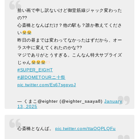
拾い画で申し訳ないけど御堂筋線ジャック変わった
の??
心斎橋となんばだけ？他の駅も？誰か教えてくださ
い
昨日の昼までは変わってなかったはずだから、オー
ラス中に変えてくれたのかな??
マジでありがとうすぎる。こんなん特大サプライズ
じゃん
#SUPER_EIGHT
#超DOMETOURニ十祭
pic.twitter.com/Es67sgpvoJ
— くまこ@eighter (@eighter_saaya8)
January
13, 2025
心斎橋となんば。
pic.twitter.com/ttaOQPLQFu