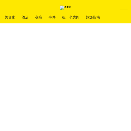
美食家
酒店
夜晚
事件
租一个房间
旅游指南