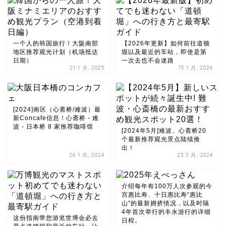
一个人的韩国旅行！大阪南部
【2026年更新】如何前往道顿
地区推荐观光计划（机场抵达
堀以及最近的车站，即使是第
日期）
一次去也不会迷路
21 1 月, 2025
15 1 月, 2026
[2024]南区（心斋桥/难波）最
新Concafe信息！心斋桥 - 难
波 - 日本桥 8 家推荐咖啡馆
[2024年5月]难波、心斋桥20
个最新推荐观光景点陆续推
出！
26 1 月, 2024
23 5 月, 2024
介绍每年有100万人次参观的今
宫惠比寿、十日惠比寿“惠比
山”的最新拥挤情况，以及时隔
4年首次举行的丰永游行的详细
这份指南带您游览世博会必去
日程。