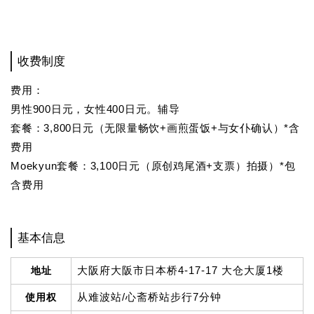
收费制度
费用：
男性900日元，女性400日元。辅导
套餐：3,800日元（无限量畅饮+画煎蛋饭+与女仆确认）*含
费用
Moekyun套餐：3,100日元（原创鸡尾酒+支票）拍摄）*包
含费用
基本信息
大阪府大阪市日本桥4-17-17 大仓大厦1楼
地址
从难波站/心斋桥站步行7分钟
使用权