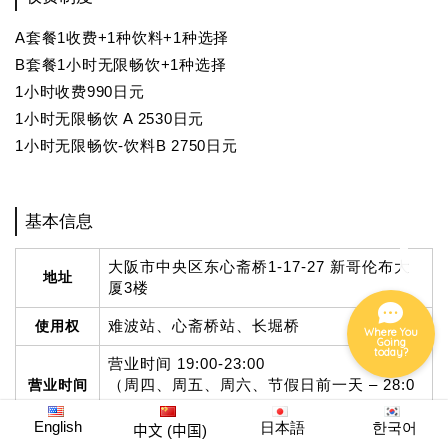
A套餐1收费+1种饮料+1种选择
B套餐1小时无限畅饮+1种选择
美食家
1小时收费990日元
1小时无限畅饮 A 2530日元
酒店
1小时无限畅饮-饮料B 2750日元
夜晚
基本信息
事件
大阪市中央区东心斋桥1-17-27 新哥伦布大
地址
厦3楼
难波站、心斋桥站、长堀桥
使用权
Where You
Going
today?
营业时间 19:00-23:00
（周四、周五、周六、节假日前一天 – 28:0
营业时间
0）
English
日本語
한국어
中文 (中国)
定期休息