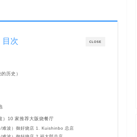
目次
CLOSE
烧的历史）
地
）10 家推荐大阪烧餐厅
）御好烧店 1. Kuishinbo 总店
难波）御好烧店 2.
福太郎总店