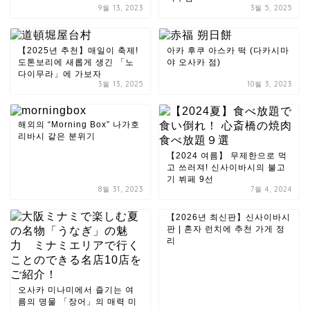
9월 13, 2023
3월 5, 2025
【2025년 추천】매일이 축제!
아카 후쿠 아스카 떡 (다카시마
도톤보리에 새롭게 생긴 「노
야 오사카 점)
다이무라」에 가보자
3월 13, 2025
10월 3, 2023
해외의 “Morning Box” 나가호
리바시 같은 분위기
【2024 여름】 무제한으로 먹
고 쓰러져! 신사이바시의 불고
기 뷔페 9선
8월 31, 2023
7월 4, 2024
【2026년 최신판】신사이바시
판 | 혼자 런치에 추천 가게 정
리
오사카 미나미에서 즐기는 여
름의 명물 「장어」의 매력 미