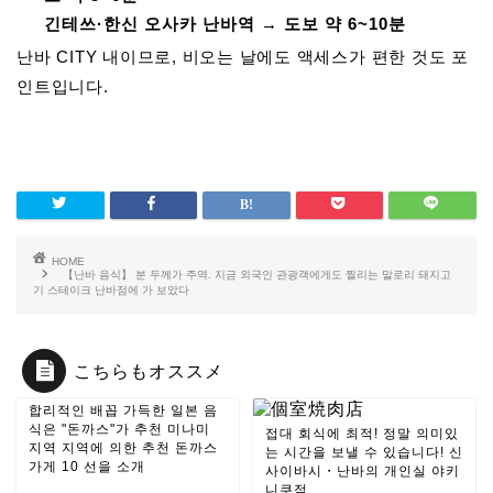
긴테쓰·한신 오사카 난바역
→
도보 약 6~10분
난바 CITY 내이므로, 비오는 날에도 액세스가 편한 것도 포
인트입니다.
HOME
【난바 음식】 분 두께가 주역. 지금 외국인 관광객에게도 찔리는 말로리 돼지고
기 스테이크 난바점에 가 보았다
こちらもオススメ
합리적인 배꼽 가득한 일본 음
식은 "돈까스"가 추천 미나미
접대 회식에 최적! 정말 의미있
지역 지역에 의한 추천 돈까스
는 시간을 보낼 수 있습니다! 신
가게 10 선을 소개
사이바시・난바의 개인실 야키
니쿠점