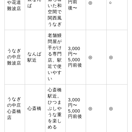
円前
や花道
◎
○
ば
いた和
後〜
難波店
空間で
関西風
うなぎ
老舗鰻
問屋が
手がけ
3,000
うなぎ
なんば
る専門
円〜
の中庄
◎
◎
5,000
駅近
店。駅
難波店
円前後
近で使
いやす
い
心斎橋
駅近。
うなぎ
3,000
ひつま
の中庄
円〜
心斎橋
ぶしや
◎
◎
5,000
心斎橋
うな重
円前後
店
を楽し
める