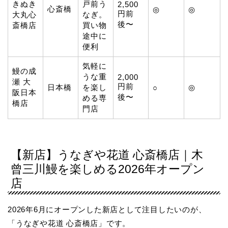
きぬき
戸前う
2,500
心斎橋
◎
◎
円前
大丸心
なぎ。
後〜
斎橋店
買い物
途中に
便利
気軽に
鰻の成
うな重
2,000
瀬 大
円前
日本橋
を楽し
◎
○
阪日本
後〜
める専
橋店
門店
【新店】うなぎや花道 心斎橋店｜木
曾三川鰻を楽しめる2026年オープン
店
2026年6月にオープンした新店として注目したいのが、
「うなぎや花道 心斎橋店」です。