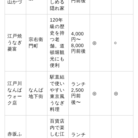
円前後
山かづ
しめる
隠れ家
120年
級の歴
史を持
4,000
江戸焼
宗右衛
つ老
円〜
うなぎ
◎
○
8,000
門町
舗。道
菱富
円前後
頓堀観
光にも
便利
駅直結
江戸川
で使い
ランチ
なんば
なんば
やすい
2,500
◎
◎
円前
ウォー
地下街
東京風
後〜
ク店
うなぎ
料理
百貨店
内で楽
赤坂ふ
しむ江
ランチ