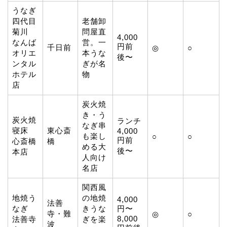
うなぎ
四代目
老舗卸
菊川
問屋直
4,000
なんば
営。一
円前
千日前
◎
○
オリエ
本うな
後〜
ンタル
ぎが名
ホテル
物
店
炭火焼
き・う
炭火焼
ランチ
なぎ串
寝床
東心斎
4,000
も楽し
○
○
円前
心斎橋
橋
める大
後〜
本店
人向け
名店
関西風
地焼う
の地焼
4,000
法善
なぎ
きうな
円〜
寺・難
◎
○
8,000
法善寺
ぎを楽
波