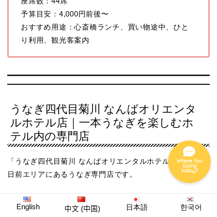
座席数：44席
予算目安：4,000円前後〜
おすすめ用途：心斎橋ランチ、買い物途中、ひと
グルメ
り利用、観光客案内
ホテル
ナイト
うなぎ四代目菊川 なんばオリエンタ
イベント
ルホテル店｜一本うなぎを楽しむホ
テル内の専門店
「うなぎ四代目菊川 なんばオリエンタルホテル店」は、千
Where You
Going
today?
日前エリアにあるうなぎ専門店です。
なんばオリエンタルホテル2階の「なんばセントラルイー
English
日本語
한국어
中文 (中国)
タリー」内にあり、観光客にも利用しやすい立地。なんば