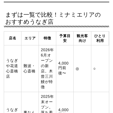
まずは一覧で比較！ミナミエリアの
おすすめうなぎ店
予算目
観光客
ひとり
店名
エリア
特徴
安
向け
利用
2026年
6月オ
うなぎ
ープン
4,000
や花道
難波・
の新
円前
◎
○
心斎橋
心斎橋
店。木
後〜
店
曾三川
鰻が特
徴
2025年
末オー
プン。
うなぎ
4,000
裏なん
落ち着