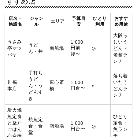
すすめ店
店名・
ジャン
予算目
ひとり
おすす
エリア
施設名
ル
安
利用
め用途
大阪ら
うさみ
しいう
1,000
うど
円前
亭マツ
南船場
◎
どん・
ん・丼
後〜
バヤ
老舗ラ
ンチ
手打ち
落ち着
うど
川福
東心斎
いたう
1,000
ん・う
○
円台〜
本店
橋
どんラ
どんす
ンチ
き
炭火焼
魚定食
ひとり
焼魚定
と釜戸
定食・
1,000
食・食
南船場
◎
円台〜
ごはん
魚ラン
堂
心斎橋
チ