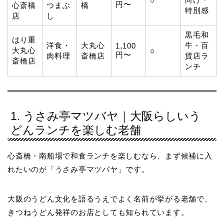
○
円〜
心斎橋
つまぶ
橋
特別感
店
し
黒毛和
はり重
洋食・
大丸心
牛・百
1,100
大丸心
○
円〜
肉料理
斎橋店
貨店ラ
斎橋店
ンチ
1. うさみ亭マツバヤ｜大阪らしいう
どんランチを楽しむ老舗
心斎橋・南船場で和食ランチを楽しむなら、まず候補に入
れたいのが「うさみ亭マツバヤ」です。
大阪のうどん文化を語るうえでよく名前が挙がる老舗で、
きつねうどん発祥のお店としても知られています。