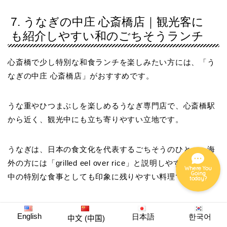
7. うなぎの中庄 心斎橋店｜観光客に
も紹介しやすい和のごちそうランチ
グルメ
心斎橋で少し特別な和食ランチを楽しみたい方には、「う
ホテル
なぎの中庄 心斎橋店」がおすすめです。
ナイト
うな重やひつまぶしを楽しめるうなぎ専門店で、心斎橋駅
から近く、観光中にも立ち寄りやすい立地です。
イベント
うなぎは、日本の食文化を代表するごちそうのひとつ。海
外の方には「grilled eel over rice」と説明しやすく、旅行
Where You
Going
中の特別な食事としても印象に残りやすい料理です。
today?
価格帯はやや高めですが、記念日、家族旅行、海外ゲスト
English
日本語
한국어
中文 (中国)
案内、ゆっくり和食を楽しみたい日にはぴったりです。