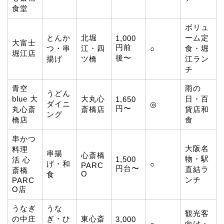
食堂
ボリュ
とんか
北堀
ーム定
1,000
大富士
円前
つ・串
江・四
食・堀
○
堀江店
後〜
揚げ
ツ橋
江ラン
チ
青空
雨の
うどん
blue 大
大丸心
日・百
1,650
ダイニ
◎
円〜
丸心斎
斎橋店
貨店和
ング
橋店
食
串かつ
大阪名
料理
串揚
心斎橋
物・駅
1,500
活 心
げ・和
○
PARC
円台〜
直結ラ
斎橋
O
食
ンチ
PARC
O店
うなぎ
うな
観光客
の中庄
ぎ・ひ
東心斎
3,000
向け・