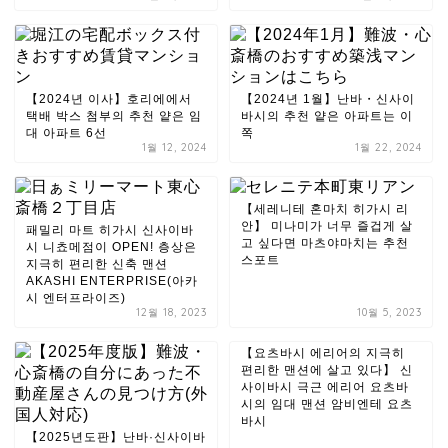
【2024년 이사】호리에에서
【2024년 1월】난바・신사이
택배 박스 첨부의 추천 얕은 임
바시의 추천 얕은 아파트는 이
대 아파트 6선
쪽
1월 12, 2024
1월 22, 2024
【세레니테 혼마치 히가시 리
안】 미나미가 너무 즐겁게 살
패밀리 마트 히가시 신사이바
고 싶다면 마츠야마치는 추천
시 니쵸메점이 OPEN! 층상은
스포트
지극히 편리한 신축 맨션
AKASHI ENTERPRISE(아카
시 엔터프라이즈)
12월 18, 2023
10월 5, 2023
【요츠바시 에리어의 지극히
편리한 맨션에 살고 있다】 신
사이바시 극근 에리어 요츠바
시의 임대 맨션 암비엔테 요츠
바시
【2025년도판】난바·신사이바