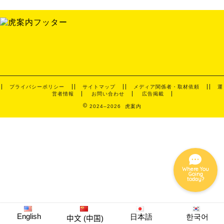
미식
호텔
プライバシーポリシー
サイトマップ
メディア関係者・取材依頼
運
営者情報
お問い合わせ
広告掲載
밤
2024–2026 虎案内
이벤트
Where You
Going
today?
English
日本語
한국어
中文 (中国)