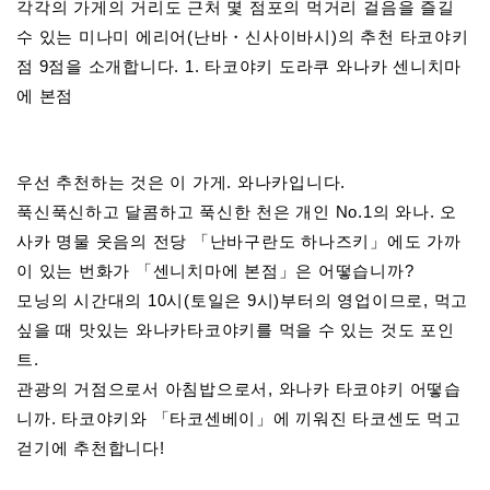
각각의 가게의 거리도 근처 몇 점포의 먹거리 걸음을 즐길
수 있는 미나미 에리어(난바・신사이바시)의 추천 타코야키
점 9점을 소개합니다. 1. 타코야키 도라쿠 와나카 센니치마
에 본점
우선 추천하는 것은 이 가게. 와나카입니다.
푹신푹신하고 달콤하고 푹신한 천은 개인 No.1의 와나. 오
사카 명물 웃음의 전당 「난바구란도 하나즈키」에도 가까
이 있는 번화가 「센니치마에 본점」은 어떻습니까?
모닝의 시간대의 10시(토일은 9시)부터의 영업이므로, 먹고
싶을 때 맛있는 와나카타코야키를 먹을 수 있는 것도 포인
트.
관광의 거점으로서 아침밥으로서, 와나카 타코야키 어떻습
니까. 타코야키와 「타코센베이」에 끼워진 타코센도 먹고
걷기에 추천합니다!