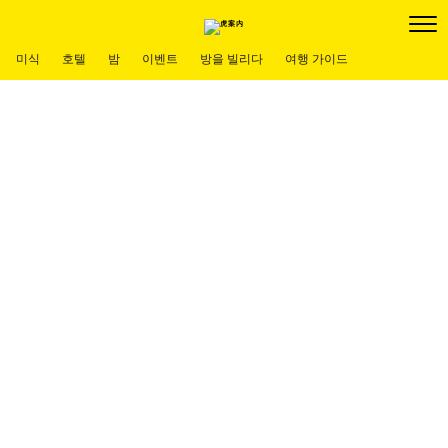
미식
호텔
밤
이벤트
방을 빌리다
여행 가이드