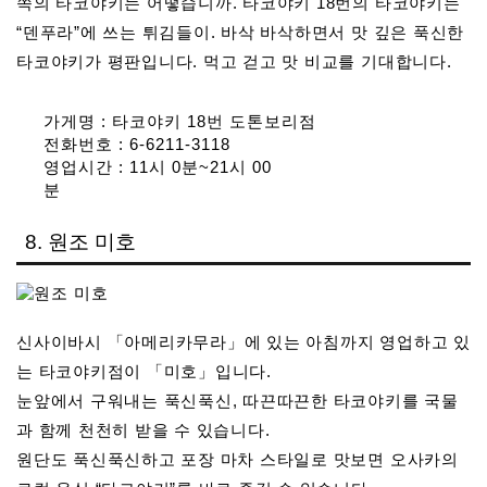
쪽의 타코야키는 어떻습니까. 타코야키 18번의 타코야키는
“덴푸라”에 쓰는 튀김들이. 바삭 바삭하면서 맛 깊은 푹신한
타코야키가 평판입니다. 먹고 걷고 맛 비교를 기대합니다.
가게명 : 타코야키 18번 도톤보리점
전화번호 : 6-6211-3118
영업시간 : 11시 0분~21시 00
분
8. 원조 미호
신사이바시 「아메리카무라」에 있는 아침까지 영업하고 있
는 타코야키점이 「미호」입니다.
눈앞에서 구워내는 푹신푹신, 따끈따끈한 타코야키를 국물
과 함께 천천히 받을 수 있습니다.
원단도 푹신푹신하고 포장 마차 스타일로 맛보면 오사카의