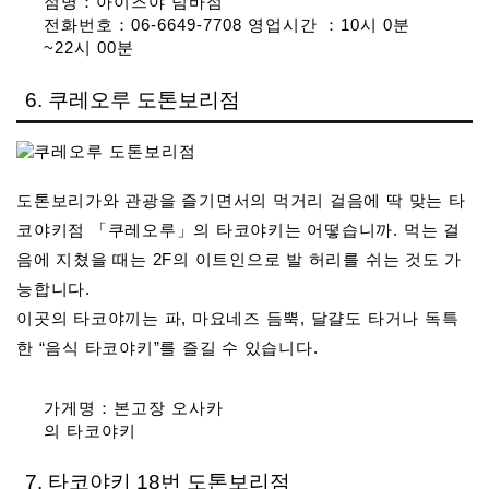
점명：아이즈야 넘바점
전화번호：06-6649-7708 영업시간 ：10시 0분
~22시 00분
6. 쿠레오루 도톤보리점
도톤보리가와 관광을 즐기면서의 먹거리 걸음에 딱 맞는 타
코야키점 「쿠레오루」의 타코야키는 어떻습니까. 먹는 걸
음에 지쳤을 때는 2F의 이트인으로 발 허리를 쉬는 것도 가
능합니다.
이곳의 타코야끼는 파, 마요네즈 듬뿍, 달걀도 타거나 독특
한 “음식 타코야키”를 즐길 수 있습니다.
가게명：본고장 오사카
의 타코야키
7. 타코야키 18번 도톤보리점