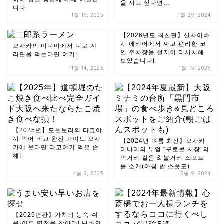
을 사고 싶다면…
니다
1월 16, 2025
1월 29, 2024
【2026년도 최신판】신사이바
시 에리어에서 싸고 편리한 코
오사카의 미나미에서 니로 계
인 주차장을 철저히 리서치해
라면을 먹는다면 여기!
보았습니다!
11월 14, 2023
1월 15, 2026
【2025년】도톤보리의 타코야
끼 먹어 비교 완전 가이드 오사
【2024년 여름 최신】오사카
카에 온다면 타코야키 먹은 손
미나미의 부엌 “구로몬 시장”의
해!
먹거리 걸음 & 볼거리 스포트
를 소개(아침 밥 스폿도)
4월 9, 2025
8월 9, 2024
【2025년판】가치의 능숙·쉬
운·이른 명점을 찾아라! 난바의