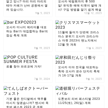
알고 있니? 마리 마리 마리의
오사카 박람회까지 후 500
테마 카페가 난바 공원에서 열
일! 유익한 예매 티켓이 발매 개
려 있습니다.
시! 구입 방법을 알기 쉽게 해설
9월 5, 2023
12월 12, 2023
오사카 미나미 에리어를 대표
하는 Bar가 대집합하는 Bar의
11월에 들어가 단번에 크리스
점심 축제 개최
마스 분위기 오사카 크리스마
스 마켓 2023이 텐노지에서
12월 첫 개최
9월 19, 2023
11월 6, 2023
료를 찾아 파르코에 가자!
오사카 이야 전국을 대표하는
축제·오사카 센슈 단지리 축제
가 16·17일 개최
7월 31, 2024
9월 14, 2023
기분 좋은 잔디밭에서 맥주를 ​​
도톤보리 리버 페스티벌 2023
마시지 않겠습니까? 텐시바 옥
11/25(토), 26(일) 개최
토버 페스트 2023 곧 개최