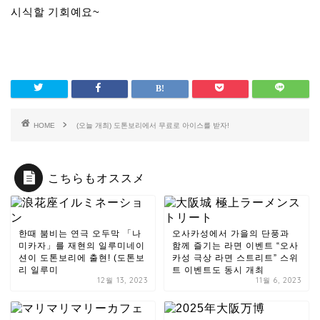
시식할 기회예요~
HOME
(오늘 개최) 도톤보리에서 무료로 아이스를 받자!
こちらもオススメ
한때 붐비는 연극 오두막 「나
오사카성에서 가을의 단풍과
미카자」를 재현의 일루미네이
함께 즐기는 라면 이벤트 “오사
션이 도톤보리에 출현! (도톤보
카성 극상 라면 스트리트” 스위
리 일루미
트 이벤트도 동시 개최
12월 13, 2023
11월 6, 2023