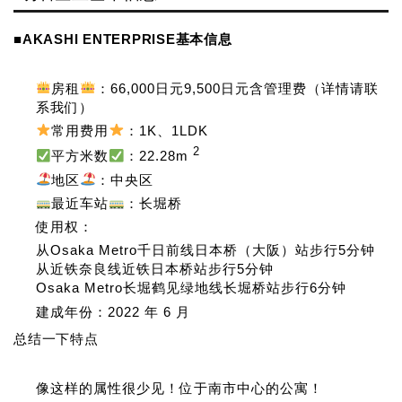
■AKASHI ENTERPRISE基本信息
房租
：66,000日元9,500日元含管理费（详情请联
系我们）
常用费用
：1K、1LDK
2
平方米数
：22.28m
地区
：中央区
最近车站
：长堀桥
使用权：
从Osaka Metro千日前线日本桥（大阪）站步行5分钟
从近铁奈良线近铁日本桥站步行5分钟
Osaka Metro长堀鹤见绿地线长堀桥站步行6分钟
建成年份：2022 年 6 月
总结一下特点
像这样的属性很少见！位于南市中心的公寓！