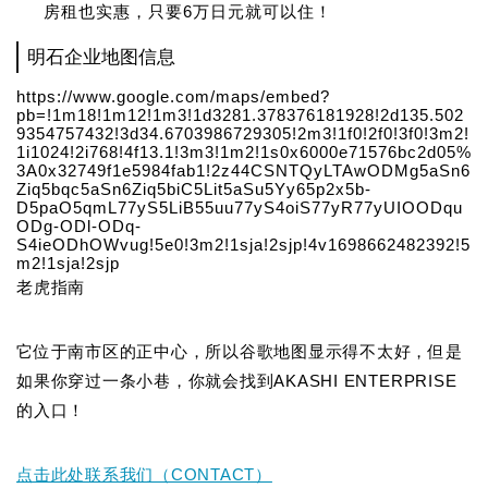
房租也实惠，只要6万日元就可以住！
明石企业地图信息
https://www.google.com/maps/embed?
pb=!1m18!1m12!1m3!1d3281.378376181928!2d135.502
9354757432!3d34.6703986729305!2m3!1f0!2f0!3f0!3m2!
1i1024!2i768!4f13.1!3m3!1m2!1s0x6000e71576bc2d05%
3A0x32749f1e5984fab1!2z44CSNTQyLTAwODMg5aSn6
Ziq5bqc5aSn6Ziq5biC5Lit5aSu5Yy65p2x5b-
D5paO5qmL77yS5LiB55uu77yS4oiS77yR77yUIOODqu
ODg-ODl-ODq-
S4ieODhOWvug!5e0!3m2!1sja!2sjp!4v1698662482392!5
m2!1sja!2sjp
老虎指南
它位于南市区的正中心，所以谷歌地图显示得不太好，但是
如果你穿过一条小巷，你就会找到AKASHI ENTERPRISE
的入口！
点击此处联系我们（CONTACT）