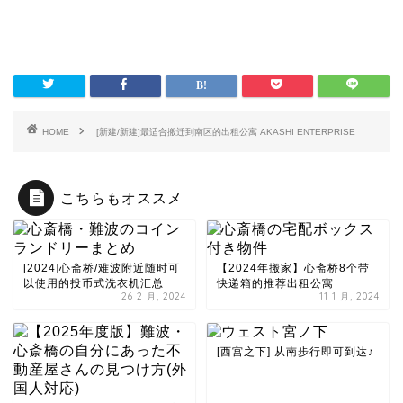
HOME
[新建/新建]最适合搬迁到南区的出租公寓 AKASHI ENTERPRISE
こちらもオススメ
[2024]心斋桥/难波附近随时可
【2024年搬家】心斋桥8个带
以使用的投币式洗衣机汇总
快递箱的推荐出租公寓
26 2 月, 2024
11 1 月, 2024
[西宫之下] 从南步行即可到达♪