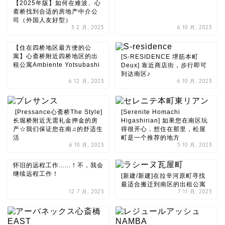
【2025年版】如何在难波、心
斋桥找到合适的房地产中介公
司（外国人友好型）
3 2 月, 2025
6 10 月, 2023
【住在四桥地区最方便的公
寓】心斋桥附近四桥地区的出
[S-RESIDENCE 堺筋本町
租公寓Ambiente Yotsubashi
Deux] 靠近商店街，步行即可
到达南区♪
6 12 月, 2023
6 10 月, 2023
[Pressance心斋桥The Style]
[Serenite Homachi
长堀桥附近无需礼金押金的房
Higashirian] 如果您在南区玩
产☆我们保证您在南♫的舒适生
得很开心，想住在那里，松屋
活
町是一个推荐的地方
6 10 月, 2023
5 10 月, 2023
怀旧的远程工作......！不，我会
继续远程工作！
[新建/新建]在拉辛河原町寻找
最适合搬迁到南区的出租公寓
12 7 月, 2023
7 11 月, 2023