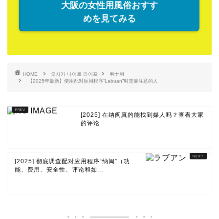
大阪の女性用風俗おすす
めを見てみる
HOME
오사카 나이트 라이프
男士用
【2025年最新】使用配对应用程序“Labuan”时需要注意的人
[2025] 在纳闽真的能找到媒人吗？查看大家
的评论
[2025] 彻底调查配对应用程序“纳闽”（功
能、费用、安全性、评论和如...