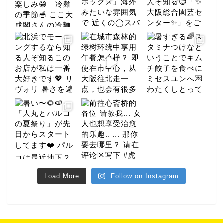
Load More
Follow on Instagram
美食家
酒店