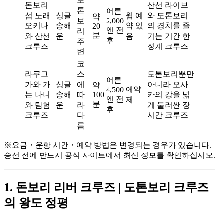
도
돈보리
산선 라이브
톤
어른
섬 노래
싱글
웹 예
와 도톤보리
약
보
2,000
오키나
송해
약 있
의 경치를 즐
20
엔 전
리
분
와 산선
운
음
기는 기간 한
후
주
크루즈
정계 크루즈
변
코
라쿠고
스
도톤보리뿐만
어른
가와 가
싱글
에
아니라 오사
약
예약
4,500
는 나니
송해
따
100
카의 강을 넓
엔 전
제
분
와 탐험
운
라
게 둘러싼 장
후
크루즈
다
시간 크루즈
름
※요금・운항 시간・예약 방법은 변경되는 경우가 있습니다.
승선 전에 반드시 공식 사이트에서 최신 정보를 확인하십시오.
1. 돈보리 리버 크루즈 | 도톤보리 크루즈
의 왕도 정평