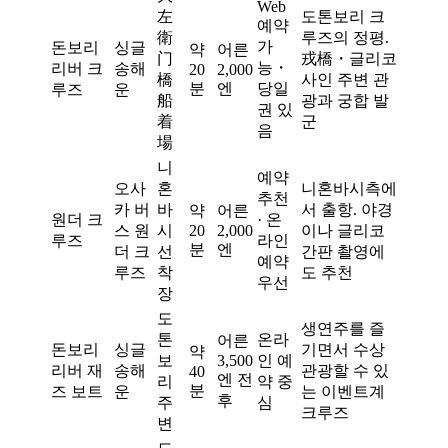
Web
左
도톤보리 크
예약
衛
루즈의 정평.
가
돈보리
싱글
약
어른
门
戎橋・글리코
능・
리버 크
송해
20
2,000
橋
사인 주변 관
분
엔
당일
루즈
운
船
광과 궁합 발
권 있
着
군
음
場
니
예약
오사
혼
니혼바시측에
추천
카 버
바
서 출항. 야경
약
어른
원더 크
· 온
스 원
시
20
2,000
이나 글리코
루즈
라인
분
엔
더 크
선
간판 촬영에
예약
루즈
착
도 추천
우선
장
도
생연주를 즐
톤
온라
어른
돈보리
싱글
기면서 수상
약
보
3,500
인 예
리버 재
송해
관광할 수 있
40
엔 전
리
약 중
분
즈 보트
운
는 이벤트계
후
주
심
크루즈
변