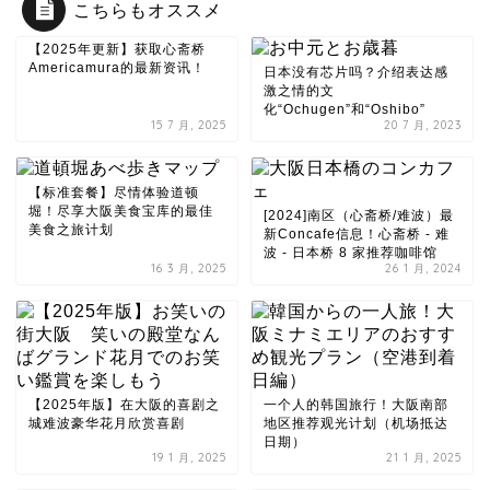
こちらもオススメ
【2025年更新】获取心斋桥
Americamura的最新资讯！
日本没有芯片吗？介绍表达感
激之情的文
化“Ochugen”和“Oshibo”
15 7 月, 2025
20 7 月, 2023
【标准套餐】尽情体验道顿
堀！尽享大阪美食宝库的最佳
[2024]南区（心斋桥/难波）最
美食之旅计划
新Concafe信息！心斋桥 - 难
波 - 日本桥 8 家推荐咖啡馆
16 3 月, 2025
26 1 月, 2024
【2025年版】在大阪的喜剧之
一个人的韩国旅行！大阪南部
城难波豪华花月欣赏喜剧
地区推荐观光计划（机场抵达
日期）
19 1 月, 2025
21 1 月, 2025