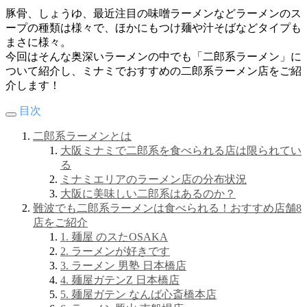
豚骨、しょうゆ、最近注目の味噌ラーメンなどラーメンのス
ープの種類は様々で、ほかにもつけ麺や汁そばなどタイプも
まさに様々。
今回はそんな奥深いラーメンの中でも「二郎系ラーメン」に
ついて紹介し、ミナミでおすすめの二郎系ラーメン店をご紹
介します！
目次
二郎系ラーメンとは
大阪ミナミで二郎系を食べられる店は限られてい
る
ミナミエリアのラーメン店の分布状況
大阪に美味しい二郎系はあるのか？
難波でも二郎系ラーメンは食べられる！おすすめ店舗8
店をご紹介
1. 麺屋 のスたOSAKA
2. ラーメンが好きです
3. ラーメン 男塾 日本橋店
4. 麺屋ガテンZ 日本橋店
5. 麺屋ガテン なんば心斎橋本店